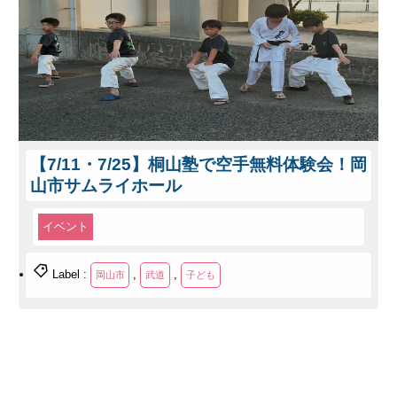
【7/11・7/25】桐山塾で空手無料体験会！岡
山市サムライホール
イベント
Label :
,
,
岡山市
武道
子ども
© 2023 岡山スポーツイベント速報 - Okaspo☆