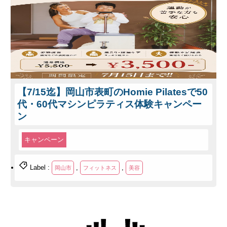
【7/15迄】岡山市表町のHomie Pilatesで50
代・60代マシンピラティス体験キャンペー
ン
キャンペーン
Label :
,
,
岡山市
フィットネス
美容