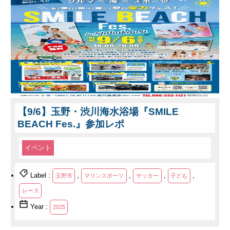
【9/6】玉野・渋川海水浴場『SMILE
BEACH Fes.』参加レポ
イベント
Label :
,
,
,
,
玉野市
マリンスポーツ
サッカー
子ども
レース
Year :
2025